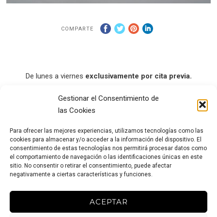
COMPARTE
De lunes a viernes
exclusivamente por cita previa.
Sábados y domingos cerrado.
Gestionar el Consentimiento de
Si necesitas venir en otro horario o en sábado, escríbeme o
las Cookies
llámame y te daré cita.
Para ofrecer las mejores experiencias, utilizamos tecnologías como las
Tlf: 951 93 65 67 – Móvil: 617 27 49 54
cookies para almacenar y/o acceder a la información del dispositivo. El
consentimiento de estas tecnologías nos permitirá procesar datos como
Política de cookies
–
Privacidad
el comportamiento de navegación o las identificaciones únicas en este
sitio. No consentir o retirar el consentimiento, puede afectar
negativamente a ciertas características y funciones.
ACEPTAR
R. Marta Casado Photography © 2022